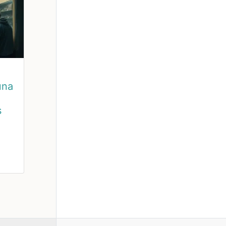
una
s