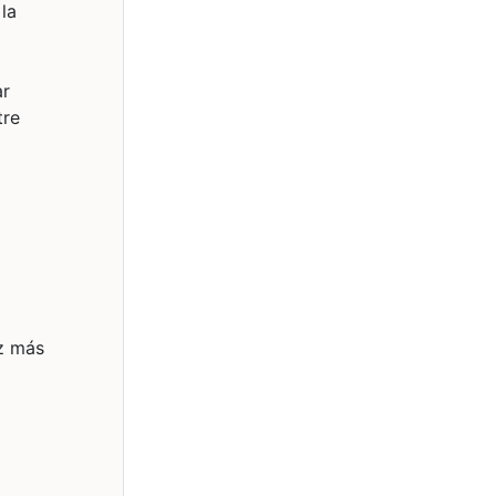
la
ar
tre
ez más