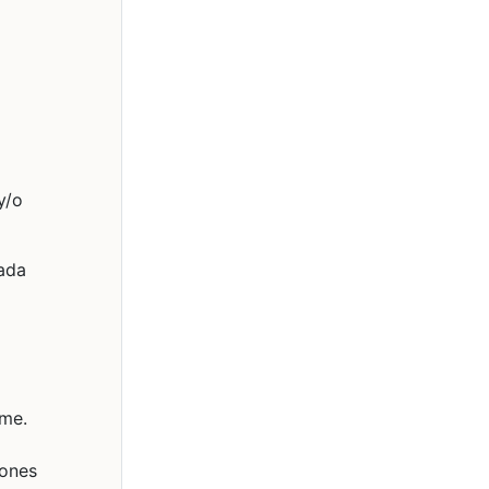
y/o
cada
ome.
iones