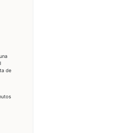
 una
l
sta de
nutos