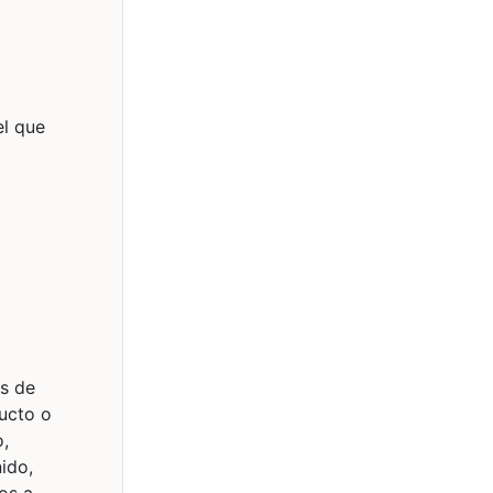
el que
es de
ducto o
o,
ido,