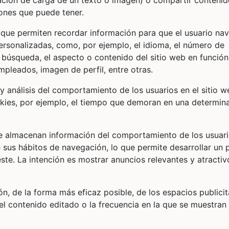
ación de carga de un texto o imagen) o compartir contenid
iones que puede tener.
s que permiten recordar información para que el usuario na
personalizadas, como, por ejemplo, el idioma, el número de
 búsqueda, el aspecto o contenido del sitio web en función
pleados, imagen de perfil, entre otras.
 y análisis del comportamiento de los usuarios en el sitio w
okies, por ejemplo, el tiempo que demoran en una determin
e almacenan información del comportamiento de los usuar
sus hábitos de navegación, lo que permite desarrollar un p
ste. La intención es mostrar anuncios relevantes y atractiv
ión, de la forma más eficaz posible, de los espacios publicit
el contenido editado o la frecuencia en la que se muestran 