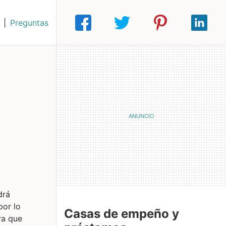
|
Preguntas
drá
por lo
Casas de empeño y
ra que