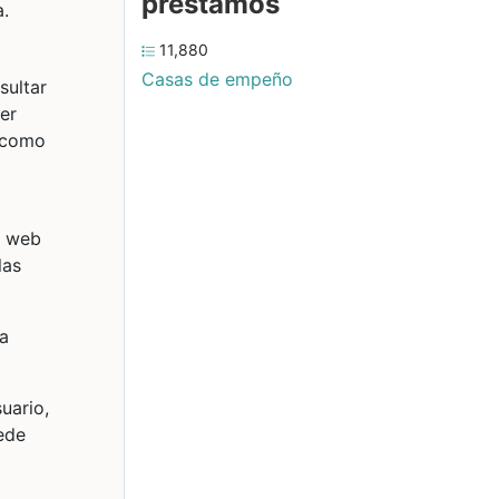
préstamos
a.
11,880
Casas de empeño
sultar
er
e como
o web
las
la
uario,
ede