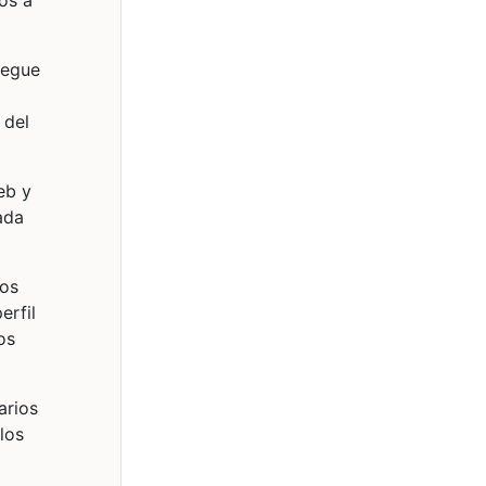
os a
vegue
 del
eb y
ada
ios
erfil
os
arios
los