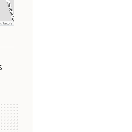
tributors
s