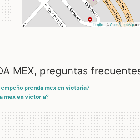
Leaflet
| ©
OpenStreetMap
con
 MEX, preguntas frecuente
 empeño prenda mex en victoria
?
 mex en victoria
?