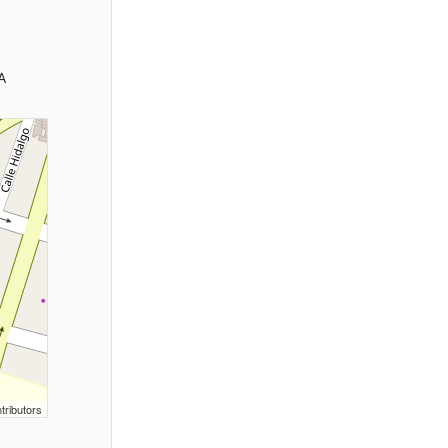
A
tributors