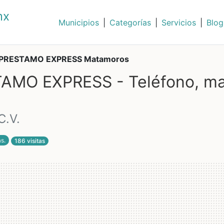
mx
Municipios
|
Categorías
|
Servicios
|
Blog
PRESTAMO EXPRESS Matamoros
MO EXPRESS - Teléfono, m
C.V.
as
.
186 visitas