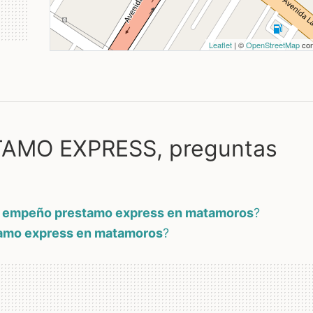
Leaflet
| ©
OpenStreetMap
con
AMO EXPRESS, preguntas
e empeño prestamo express en matamoros
?
amo express en matamoros
?