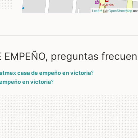
Leaflet
| ©
OpenStreetMap
con
EMPEÑO, preguntas frecuen
stmex casa de empeño en victoria
?
empeño en victoria
?